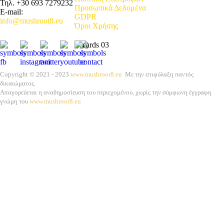
Τηλ. +30 693 7279232
Προσωπικά Δεδομένα
E-mail:
GDPR
info@mushroot8.eu
Όροι Χρήσης
Copyright © 2021 - 2023
www.mushroot8.eu
Με την επιφύλαξη παντός
δικαιώματος.
Απαγορεύεται η αναδημοσίευση του περιεχομένου, χωρίς την σύμφωνη έγγραφη
γνώμη του
www.mushroot8.eu
Αυτός ο ιστότοπος χρησιμοποιεί cookies για να εξασφαλίσει ότι θα
έχετε την καλύτερη εμπειρία περιήγησης.
Προσωπικά δεδομένα